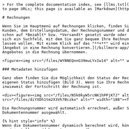
> For the complete documentation index, see [llms.txt](
to page URLs; this page is available as [Markdown](http
# Rechnungen

Wenn Sie im Hauptmenü auf Rechnungen klicken, finden Si
Kunden, dem Erstellungsdatum, der Rechnungsnummer und d
schon auf *Bezahlt* bzw. *Versandt* gesetzt wurde oder 
sich ein Suchfeld, mit dem Sie ganz bequem Ihre Rechnun
lassen wollen. Mit einem Klick auf das "**+**" wird ein
[Angebot in eine Rechnung konvertieren.](/billmore-app/
Angebotes in die Rechnung übernommen.

<figure><img src="/files/WYBNEQnnG39muLYxIw14" alt="" w
### Metadaten hinzufügen

Ganz oben finden Sie die Möglichkeit den Status der Rec
eigenen Status hinzufügen (Bild 3). Wenn Sie Ihre Rechn
inwieweit der Fortschritt der Rechnung ist.

<div><figure><img src="/files/N5k0kyW5rcNK1hPPjKTJ" alt
src="/files/diYXDh1tm2X3Vh7Bczko" alt="" width="188"><f
Die Rechnungsnummer wird automatisch errechnet, außer S
Dokumentennummer ausgewählt.

{% hint style="info" %}

Wenn die Dokumentennummer dynamisch berechnet wird, kön