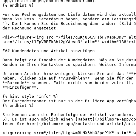
app/einstellungen/dokumentennummer.md).

{% endhint %}

Für das Rechnungsdatum und Lieferdatum wird das aktuell
Wenn Sie kein Lieferdatum haben, sondern ein Leistungsd
4). Dort können Sie die Bezeichnung dann ändern (Bild 5
der Rechnung angezeigt.

<div><figure><img src="/files/qwKj86CATsbF7XaoR3mV" alt
src="/files/l1FpVBRFk3ht2gYAesuN" alt="" width="188"><f
### Kundendaten und Artikel hinzufügen

Dann folgt die Eingabe der Kundendaten. Wählen Sie dazu
Kunden in Ihren Kontakten zu speichern. Weitere Informa
Um einen Artikel hinzuzufügen, klicken Sie auf das "**+
haben, klicken Sie auf **Auswählen**. Wenn Sie für den 
**Barcode** scannen. Falls nichts von beidem zutrifft, 
**Hinzufügen**.

{% hint style="info" %}

Der Barcodescanner ist nur in der BillMore App verfügba
{% endhint %}

Sie können auch die Reihenfolge der Artikel verändern, 
6). Es ist auch möglich einen [Rabatt](/billmore-app/do
lesen Sie hier](/billmore-app/kontakte-und-artikel/arti
<figure><img src="/files/LLgsWmBLNX5VbO3peP1K" alt="" w